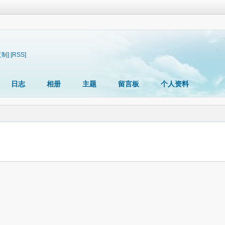
复制]
[RSS]
日志
相册
主题
留言板
个人资料