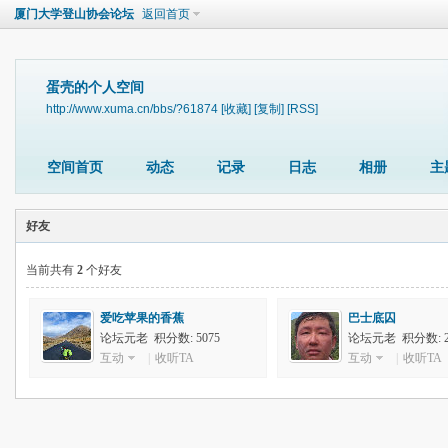
厦门大学登山协会论坛
返回首页
蛋壳的个人空间
http://www.xuma.cn/bbs/?61874
[收藏]
[复制]
[RSS]
空间首页
动态
记录
日志
相册
主
好友
当前共有
2
个好友
爱吃苹果的香蕉
巴士底囚
论坛元老 积分数: 5075
论坛元老 积分数: 23
互动
|
收听TA
互动
|
收听TA