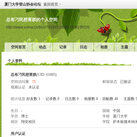
厦门大学登山协会论坛
返回首页
总有刁民想害朕的个人空间
http://www.xuma.cn/bbs/?61895
[收藏]
[复制]
[RSS]
空间首页
动态
记录
日志
相册
主题
个人资料
总有刁民想害朕
(UID: 61895)
空间访问量
71
邮箱状态
已验证
视频认证
未认证
统计信息
好友数 3
|
记录数 0
|
日志数 0
|
相册数 0
|
回帖数 40
|
主题数 
生日
-
国籍
中国
学历
博士
学校
厦门大学
校区
翔安校区
学院
萨本栋微米纳
用户认证