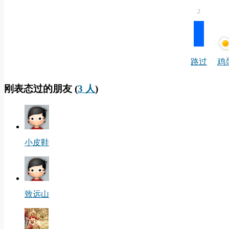
2
路过
鸡
刚表态过的朋友 (
3 人
)
小皮鞋
致远山