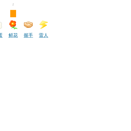
1
蛋
鲜花
握手
雷人