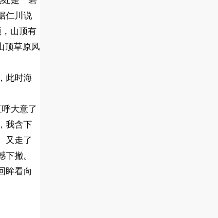
据仁川说
顶，山顶有
山顶草原风
，此时海
直呼大意了
，我含下
。又走了
憾下撤。
回眸看向