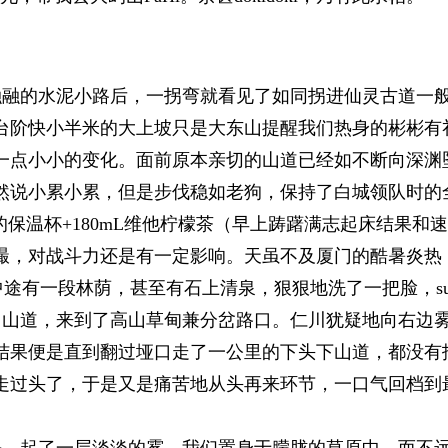
融融的水泥小路后，一拐弯就看见了如同拐进仙灵古道一
台阶快小半米的大上坡只是大东山提醒我们热身的彬彬有
一点小小的变化。面前原本亲切的山道已经如不断向深渊
然说小累小累，但是步伐稳如老狗，保持了白城领队时的
的保温杯+180mL维他柠檬茶（早上踌躇满志起床结果和
口嘬，对战斗力还是有一定影响。天虽不及厦门的酷暑炎热
途有一段林荫，甚至有石上清泉，狠狠地洗了一把脸，su
山道，来到了高山草甸兼分岔路口。仁川犹疑地向右边
结果便是直到翻过垭口走了一公里的下头下山道，都没有
走过头了，于是又是痛苦地从头再来环节，一口气回档到
，起了一层淡淡的雾，我们置身于朦胧的草原中，而不