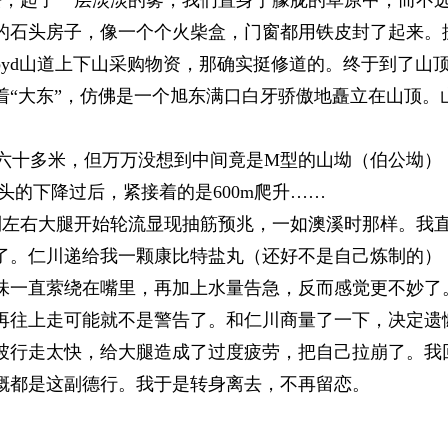
的石头房子，像一个个火柴盒，门窗都用铁皮封了起来。
yd山道上下山采购物资，那确实挺修道的。终于到了山
着“大东”，仿佛是一个旭东满口白牙骄傲地矗立在山顶。
差了六十多米，但万万没想到中间竟是M型的山坳（伯公坳）
头的下降过后，紧接着的是600m爬升……
到左右大腿开始轮流显现抽筋预兆，一如澳溪时那样。我
了。仁川递给我一颗康比特盐丸（还好不是自己炼制的）
味一直萦绕在嘴里，再加上水量告急，反而感觉更不妙了
再往上走可能就不是警告了。和仁川商量了一下，决定遗
坡行走太快，给大腿造成了过度疲劳，把自己拉崩了。我
概都是这副德行。我于是转身离去，不再留恋。