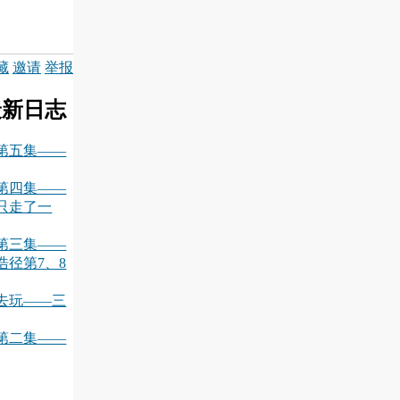
藏
邀请
举报
最新日志
玩第五集——
玩第四集——
只走了一
玩第三集——
径第7、8
出去玩——三
玩第二集——