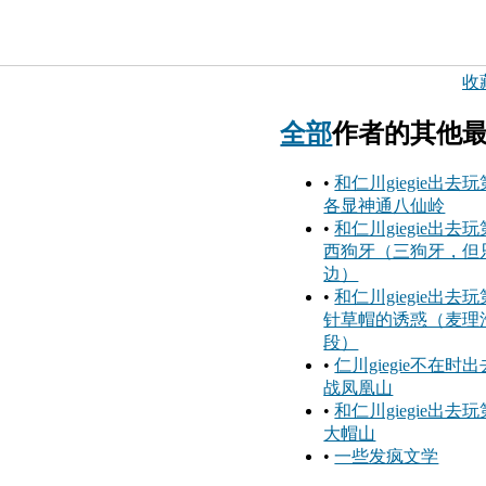
收
全部
作者的其他
•
和仁川giegie出去
各显神通八仙岭
•
和仁川giegie出去
西狗牙（三狗牙，但
边）
•
和仁川giegie出去
针草帽的诱惑（麦理浩
段）
•
仁川giegie不在时
战凤凰山
•
和仁川giegie出去
大帽山
•
一些发疯文学