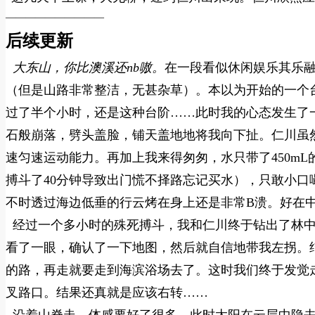
——————————
后续更新
大东山，你比澳溪还nb嗷。
在一段看似休闲娱乐其乐
（但是山路非常整洁，无甚杂草）。本以为开始的一个
过了半个小时，还是这种台阶……此时我的心态发生了
石般崩落，劈头盖脸，铺天盖地地将我向下扯。仁川虽
速匀速运动能力。再加上我来得匆匆，水只带了450mL
搏斗了40分钟导致出门慌不择路忘记买水），只敢小
不时透过海边低垂的行云烤在身上还是非常B溃。好在中
经过一个多小时的殊死搏斗，我和仁川终于钻出了林中
看了一眼，确认了一下地图，然后就自信地带我左拐。
的路，再走就要走到海滨浴场去了。这时我们终于发觉
叉路口。结果还真就是应该右转……
沿着山脊走，体感要好了很多。此时太阳在云层中隐去