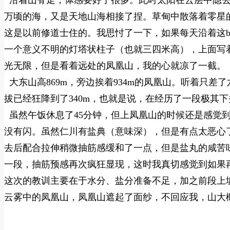
万顷的海，又是天地山海相接了捏。草甸中散落着零星
这是以前修道士住的。我思忖了一下，如果每天沿着这b
一个意义不明的灯塔状柱子（也就三四米高），上面写
光无限，但是看着远处的凤凰山，我的心就凉了一截。
大东山高869m，旁边挨着934m的凤凰山。听着只
拔已经狂降到了340m，也就是说，在经历了一段极其下
虽然午饭休息了45分钟，但上凤凰山的时候还是感觉
没有闪。虽然仁川有盐典（意味深），但是有点太恶心
去后配合拉伸稍微抽筋感缓和了一点，但是盐丸的咸苦
一段，抽筋预感再次疯狂显现，这时我真切感觉到如果
这次的教训主要在于水分、盐分准备不足，加之前段上
云雾中的凤凰山，凤凰山遮起了面纱，不回应我，山大