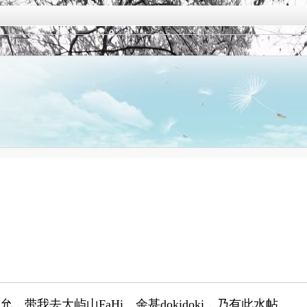
我去大屿山FaHi。余甚dokidoki，乃有此水帖。