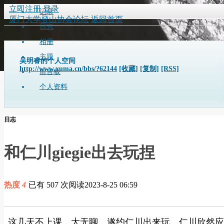
立即注册
登录
记录
厦门大学登山协会论坛
返回首页
日志
相册
主题
吴明睿的个人空间
http://www.xuma.cn/bbs/?62144
[收藏]
[复制]
[RSS]
留言板
个人资料
日志
和仁川giegie出去玩捏
热度
4
已有 507 次阅读
2023-8-25 06:59
这几天不上课，大无聊，遂约仁川出来玩。仁川欣然应允，带