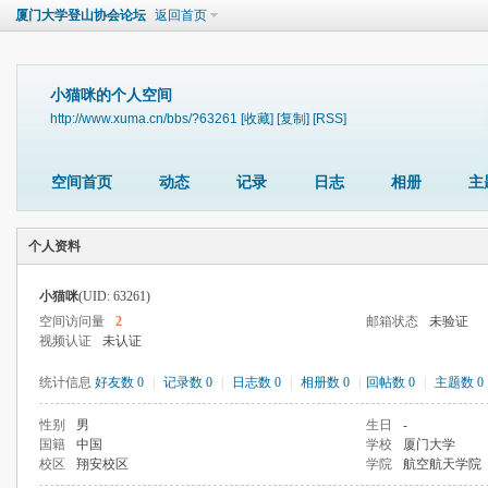
厦门大学登山协会论坛
返回首页
小猫咪的个人空间
http://www.xuma.cn/bbs/?63261
[收藏]
[复制]
[RSS]
空间首页
动态
记录
日志
相册
主
个人资料
小猫咪
(UID: 63261)
空间访问量
2
邮箱状态
未验证
视频认证
未认证
统计信息
好友数 0
|
记录数 0
|
日志数 0
|
相册数 0
|
回帖数 0
|
主题数 0
性别
男
生日
-
国籍
中国
学校
厦门大学
校区
翔安校区
学院
航空航天学院