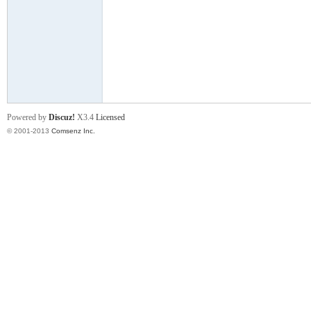
门
Powered by
Discuz!
X3.4
Licensed
© 2001-2013
Comsenz Inc.
大