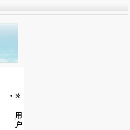
统
用
户