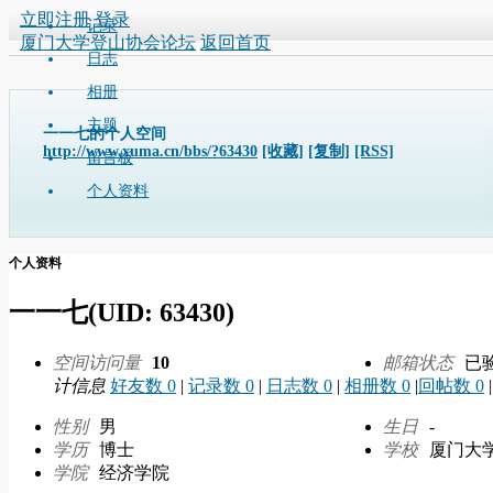
立即注册
登录
记录
厦门大学登山协会论坛
返回首页
日志
相册
主题
一一七的个人空间
http://www.xuma.cn/bbs/?63430
[收藏]
[复制]
[RSS]
留言板
个人资料
个人资料
一一七
(UID: 63430)
空间访问量
10
邮箱状态
已
计信息
好友数 0
|
记录数 0
|
日志数 0
|
相册数 0
|
回帖数 0
|
性别
男
生日
-
学历
博士
学校
厦门大
学院
经济学院