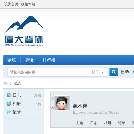
设为首页
收藏本站
论坛
导读
排行榜
热搜:
帖子
搜
动态
日志
发布
加为好友
相册
上传
象不停
索
发送消息
厦
›
记录
http://www.xuma.cn/bbs/?63995
主题
日志
相册
记录