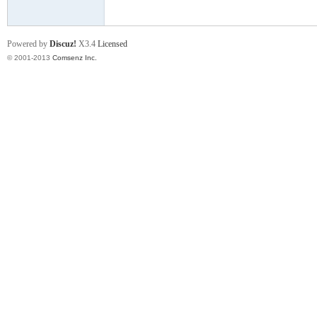
Powered by
Discuz!
X3.4
Licensed
学
© 2001-2013
Comsenz Inc.
登