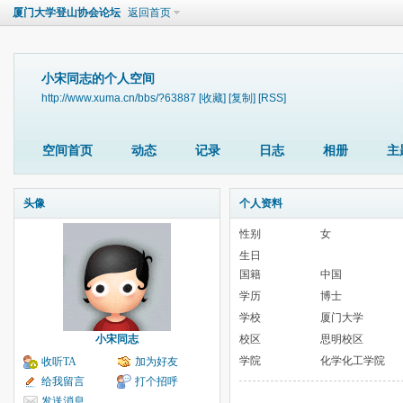
厦门大学登山协会论坛
返回首页
小宋同志的个人空间
http://www.xuma.cn/bbs/?63887
[收藏]
[复制]
[RSS]
空间首页
动态
记录
日志
相册
主
头像
个人资料
性别
女
生日
国籍
中国
学历
博士
学校
厦门大学
小宋同志
校区
思明校区
学院
化学化工学院
收听TA
加为好友
给我留言
打个招呼
发送消息