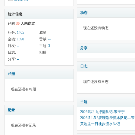
动态
统计信息
已有
30
人来访过
现在还没有动态
积分:
1405
威望:
--
金钱:
1390
贡献:
--
好友:
--
主题:
3
分享
日志:
--
相册:
--
分享:
--
日志
相册
现在还没有日志
现在还没有相册
主题
记录
2026武功山抒情队记-宋宁宁
2026.5.1-5.3麦理浩径流水队记—
黄连盂一日徒步流水队记
现在还没有记录