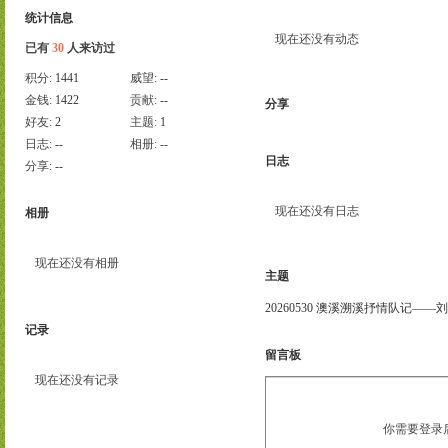
统计信息
现在还没有动态
已有
30
人来访过
积分:
1441
威望:
--
金钱:
1422
贡献:
--
分享
好友:
2
主题:
1
日志:
--
相册:
--
日志
分享:
--
现在还没有日志
相册
现在还没有相册
主题
20260530 澳溪溯溪抒情队记——
记录
留言板
现在还没有记录
你需要登录