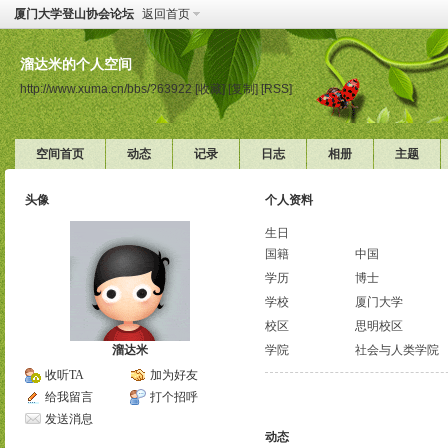
厦门大学登山协会论坛
返回首页
溜达米的个人空间
http://www.xuma.cn/bbs/?63922
[收藏]
[复制]
[RSS]
空间首页
动态
记录
日志
相册
主题
头像
个人资料
生日
国籍
中国
学历
博士
学校
厦门大学
校区
思明校区
溜达米
学院
社会与人类学院
收听TA
加为好友
给我留言
打个招呼
发送消息
动态