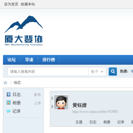
设为首页
收藏本站
论坛
导读
排行榜
热搜:
帖子
搜
动态
日志
发布
加为好友
相册
上传
黄钰婧
索
发送消息
厦
›
记录
http://www.xuma.cn/bbs/?63995
主题
日志
相册
记录