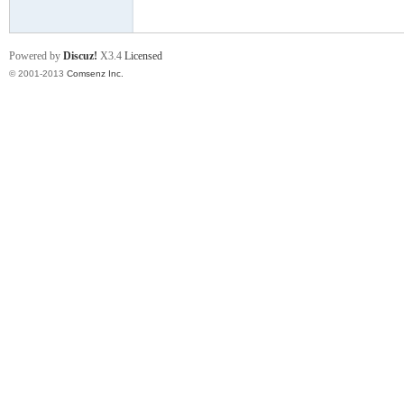
Powered by
Discuz!
X3.4
Licensed
学
© 2001-2013
Comsenz Inc.
登