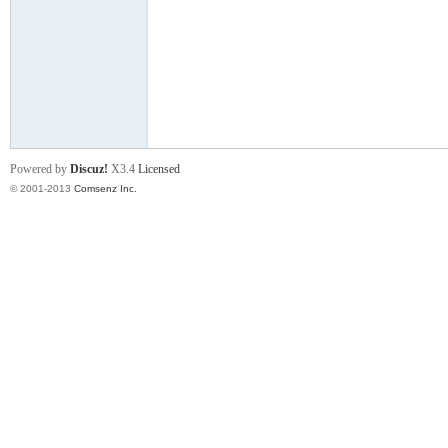
门
Powered by
Discuz!
X3.4
Licensed
© 2001-2013
Comsenz Inc.
大