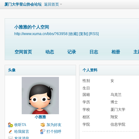
厦门大学登山协会论坛
返回首页
小雅雅的个人空间
http://www.xuma.cn/bbs/?63958
[收藏]
[复制]
[RSS]
空间首页
动态
记录
日志
相册
主
头像
个人资料
性别
女
生日
国籍
乌克兰
学历
博士
学校
厦门大学
小雅雅
校区
翔安
学院
信息学院
收听TA
加为好友
给我留言
打个招呼
发送消息