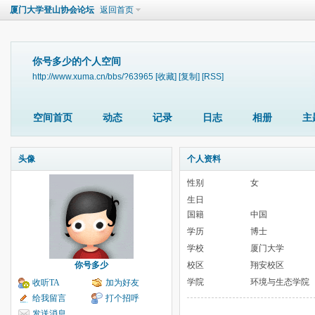
厦门大学登山协会论坛
返回首页
你号多少的个人空间
http://www.xuma.cn/bbs/?63965
[收藏]
[复制]
[RSS]
空间首页
动态
记录
日志
相册
主
头像
个人资料
性别
女
生日
国籍
中国
学历
博士
学校
厦门大学
你号多少
校区
翔安校区
学院
环境与生态学院
收听TA
加为好友
给我留言
打个招呼
发送消息