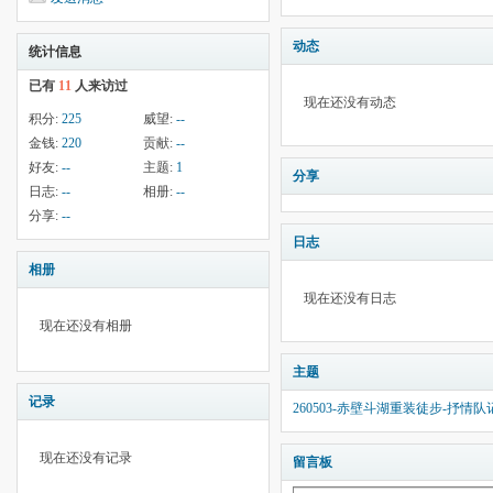
动态
统计信息
已有
11
人来访过
现在还没有动态
积分:
225
威望:
--
金钱:
220
贡献:
--
好友:
--
主题:
1
分享
日志:
--
相册:
--
分享:
--
日志
相册
现在还没有日志
现在还没有相册
主题
记录
260503-赤壁斗湖重装徒步-抒情队
现在还没有记录
留言板