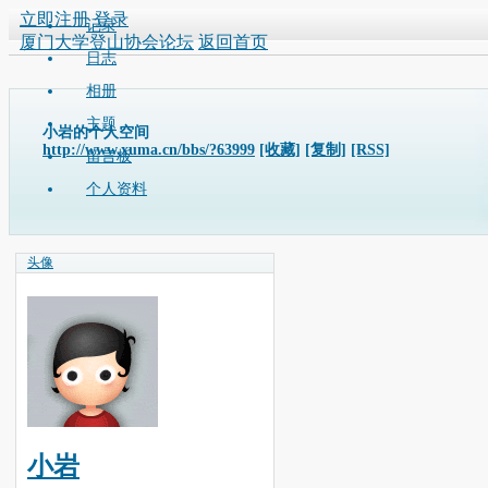
立即注册
登录
记录
厦门大学登山协会论坛
返回首页
日志
相册
主题
小岩的个人空间
http://www.xuma.cn/bbs/?63999
[收藏]
[复制]
[RSS]
留言板
个人资料
头像
小岩