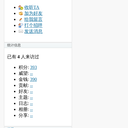
收听TA
加为好友
给我留言
打个招呼
发送消息
统计信息
已有
4
人来访过
积分:
393
威望:
--
金钱:
390
贡献:
--
好友:
--
主题:
--
日志:
--
相册:
--
分享:
--