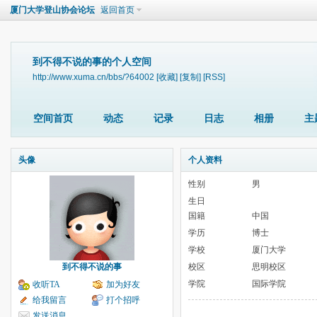
厦门大学登山协会论坛
返回首页
到不得不说的事的个人空间
http://www.xuma.cn/bbs/?64002
[收藏]
[复制]
[RSS]
空间首页
动态
记录
日志
相册
主
头像
个人资料
性别
男
生日
国籍
中国
学历
博士
学校
厦门大学
到不得不说的事
校区
思明校区
学院
国际学院
收听TA
加为好友
给我留言
打个招呼
发送消息