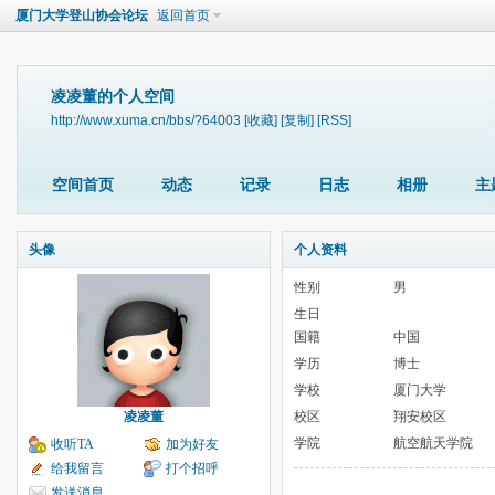
厦门大学登山协会论坛
返回首页
凌凌董的个人空间
http://www.xuma.cn/bbs/?64003
[收藏]
[复制]
[RSS]
空间首页
动态
记录
日志
相册
主
头像
个人资料
性别
男
生日
国籍
中国
学历
博士
学校
厦门大学
凌凌董
校区
翔安校区
学院
航空航天学院
收听TA
加为好友
给我留言
打个招呼
发送消息