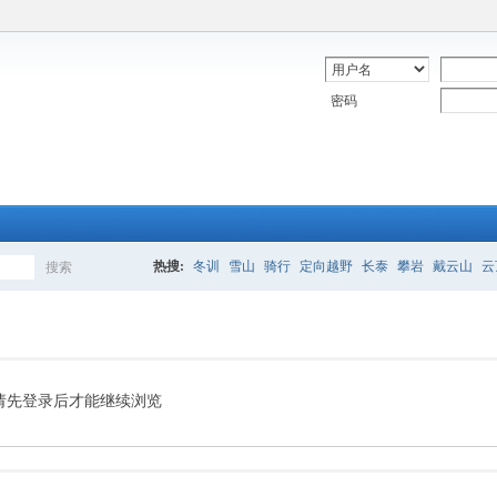
密码
热搜:
冬训
雪山
骑行
定向越野
长泰
攀岩
戴云山
云
搜索
搜
索
请先登录后才能继续浏览