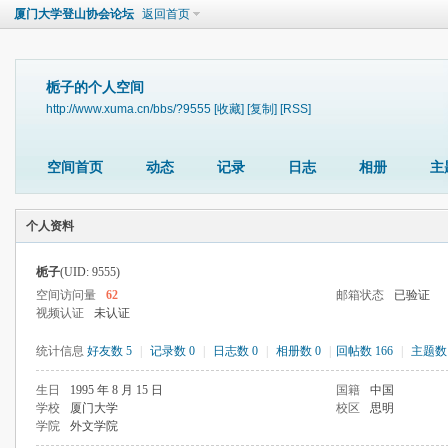
厦门大学登山协会论坛
返回首页
栀子的个人空间
http://www.xuma.cn/bbs/?9555
[收藏]
[复制]
[RSS]
空间首页
动态
记录
日志
相册
主
个人资料
栀子
(UID: 9555)
空间访问量
62
邮箱状态
已验证
视频认证
未认证
统计信息
好友数 5
|
记录数 0
|
日志数 0
|
相册数 0
|
回帖数 166
|
主题数 
生日
1995 年 8 月 15 日
国籍
中国
学校
厦门大学
校区
思明
学院
外文学院