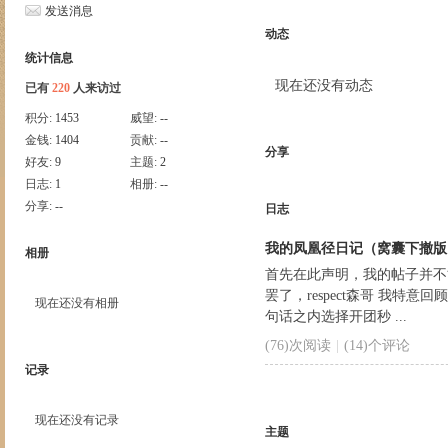
发送消息
动态
统计信息
现在还没有动态
已有
220
人来访过
积分:
1453
威望:
--
金钱:
1404
贡献:
--
分享
好友:
9
主题:
2
日志:
1
相册:
--
分享:
--
日志
我的凤凰径日记（窝囊下撤版
相册
首先在此声明，我的帖子并不
罢了，respect森哥 我特
现在还没有相册
句话之内选择开团秒 ...
(76)次阅读
|
(14)个评论
记录
现在还没有记录
主题