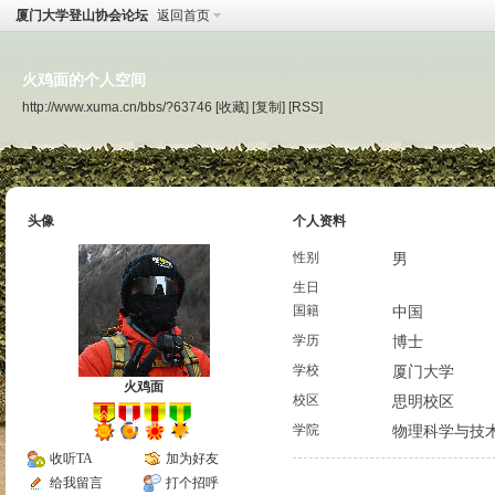
厦门大学登山协会论坛
返回首页
火鸡面的个人空间
http://www.xuma.cn/bbs/?63746
[收藏]
[复制]
[RSS]
头像
个人资料
性别
男
生日
国籍
中国
学历
博士
学校
厦门大学
火鸡面
校区
思明校区
学院
物理科学与技
收听TA
加为好友
给我留言
打个招呼