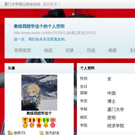
厦门大学登山协会论坛
返回首页
教练我想学这个的个人空间
http://www.xuma.cn/bbs/?63091
[收藏]
[复制]
[RSS]
这一次，我们会从生活里逃走的。
空间首页
动态
记录
日志
相册
主
头像
个人资料
性别
女
生日
国籍
中国
学历
博士
学校
厦门大学
教练我想学这个
校区
思明
学院
经济学院
收听TA
加为好友