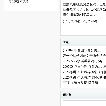
现在还没有记录
这趟凤凰径虽然是私约，但是
后要是忘记了，回忆不起来当
也不知道发到哪里去， ...
(147)次阅读
|
(9)个评论
主题
氵-2026年登山队部分美工
发一个帖子记录关于协会的冷
20260530-澳溪重装-陈子涵
260503-赤壁斗湖-后勤总结-
2026冬训-图片展碎碎念（
2026冬训-个人总结-财务/队
云顶山-流水队记-陈子涵
留言板