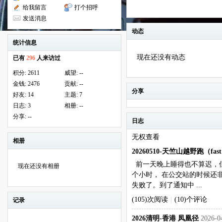
给我留言
打个招呼
发送消息
动态
统计信息
现在还没有动态
已有
296
人来访过
积分:
2611
威望:
--
金钱:
2476
贡献:
--
分享
好友:
14
主题:
7
日志:
3
相册:
--
分享:
--
日志
无权查看
相册
20260510-天竺山越野跑（fast 
前一天晚上睡得也不算迟，
现在还没有相册
个小时， 在公交站的时候还
失败了。到了通知中 ...
(105)次阅读
|
(10)个评论
记录
2026清明-香港 凤凰径
2026-0