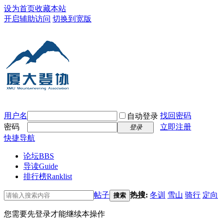
设为首页
收藏本站
开启辅助访问
切换到宽版
用户名
找回密码
自动登录
密码
立即注册
登录
快捷导航
论坛
BBS
导读
Guide
排行榜
Ranklist
帖子
热搜:
冬训
雪山
骑行
定向
搜索
您需要先登录才能继续本操作