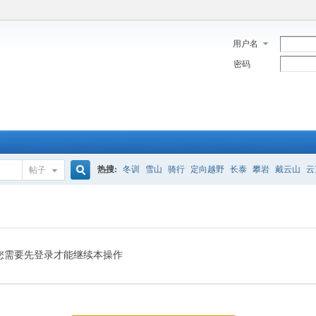
用户名
密码
热搜:
冬训
雪山
骑行
定向越野
长泰
攀岩
戴云山
云
帖子
搜
索
您需要先登录才能继续本操作