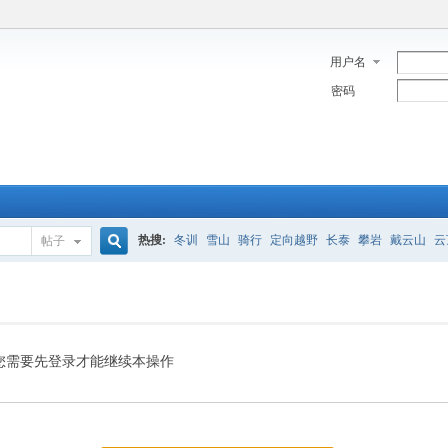
用户名
密码
热搜:
冬训
雪山
骑行
定向越野
长泰
攀岩
戴云山
云
帖子
搜
索
您需要先登录才能继续本操作