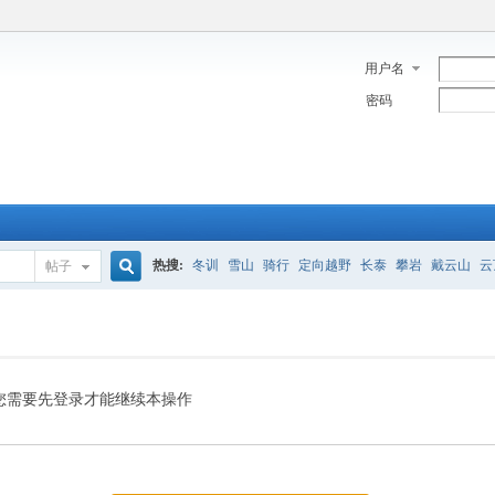
用户名
密码
热搜:
冬训
雪山
骑行
定向越野
长泰
攀岩
戴云山
云
帖子
搜
索
您需要先登录才能继续本操作