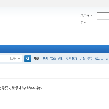
用户名
密码
热搜:
冬训
雪山
骑行
定向越野
长泰
攀岩
戴云山
云
帖子
搜
索
您需要先登录才能继续本操作