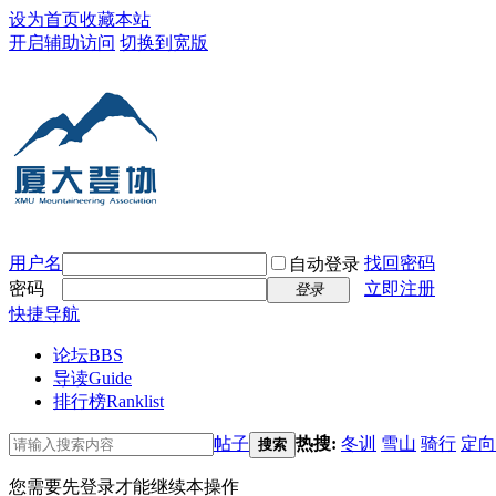
设为首页
收藏本站
开启辅助访问
切换到宽版
用户名
找回密码
自动登录
密码
立即注册
登录
快捷导航
论坛
BBS
导读
Guide
排行榜
Ranklist
帖子
热搜:
冬训
雪山
骑行
定向
搜索
您需要先登录才能继续本操作