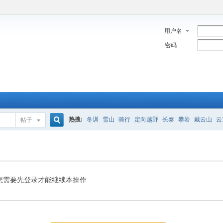
用户名
密码
热搜:
冬训
雪山
骑行
定向越野
长泰
攀岩
戴云山
云
帖子
搜
索
您需要先登录才能继续本操作