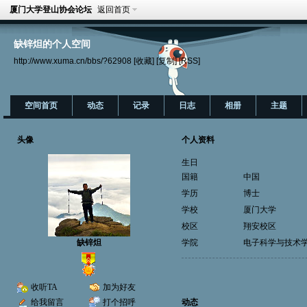
厦门大学登山协会论坛
返回首页
缺锌炟的个人空间
http://www.xuma.cn/bbs/?62908
[收藏]
[复制]
[RSS]
空间首页
动态
记录
日志
相册
主题
头像
个人资料
生日
国籍
中国
学历
博士
学校
厦门大学
校区
翔安校区
缺锌炟
学院
电子科学与技术
收听TA
加为好友
给我留言
打个招呼
动态