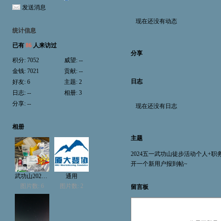
发送消息
现在还没有动态
统计信息
已有
86
人来访过
分享
积分:
7052
威望:
--
金钱:
7021
贡献:
--
日志
好友:
6
主题:
2
日志:
--
相册:
3
分享:
--
现在还没有日志
相册
主题
2024五一武功山徒步活动个人+
开一个新用户报到帖~
武功山20240501
通用
图片数: 6
图片数: 2
留言板