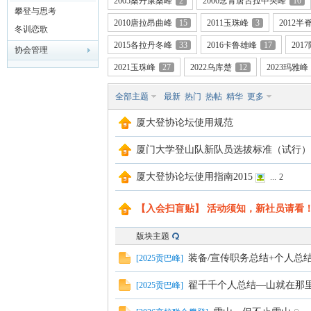
2005桑丹康桑峰
2
2006念青唐古拉中央峰
10
攀登与思考
2010唐拉昂曲峰
15
2011玉珠峰
3
2012半
冬训恋歌
2015各拉丹冬峰
33
2016卡鲁雄峰
17
201
协会管理
2021玉珠峰
27
2022乌库楚
12
2023玛雅峰
门
全部主题
最新
热门
热帖
精华
更多
厦大登协论坛使用规范
厦门大学登山队新队员选拔标准（试行）
厦大登协论坛使用指南2015
...
2
【入会扫盲贴】 活动须知，新社员请看
大
版块主题
装备/宣传职务总结+个人总
[
2025贡巴峰
]
翟千千个人总结—山就在那
[
2025贡巴峰
]