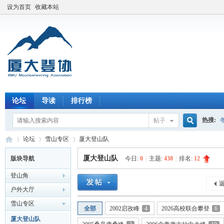
设为首页
收藏本站
论坛
导读
排行榜
热搜:
帖子
搜
论坛
雪山专区
厦大登山队
厦大登山队
版块导航
今日:
0
|
主题:
438
|
排名:
12
登山角
索
厦
»
›
›
返
户外大厅
雪山专区
全部
2002启孜峰
4
2026高校联合攀登
6
厦大登山队