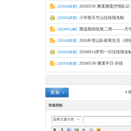
山
20260530 澳溪溯溪抒情队
[
2026乌库楚
]
小学期天竺山拉练报名帖
[
2026乌库楚
]
预选期训练第二周———天
[
2024中山峰
]
2026年登山队收尾生活（持
[
2026乌库楚
]
20260614罗田一日拉练报名
[
2026乌库楚
]
20260530-澳溪半日-刘佳
[
2026乌库楚
]
协
返
快速发帖
选择主题分类
会