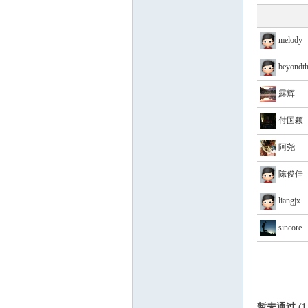
melody
beyondt
露辉
论
付国颖
阿尧
陈俊佳
liangjx
sincore
坛
暂未通过 (1