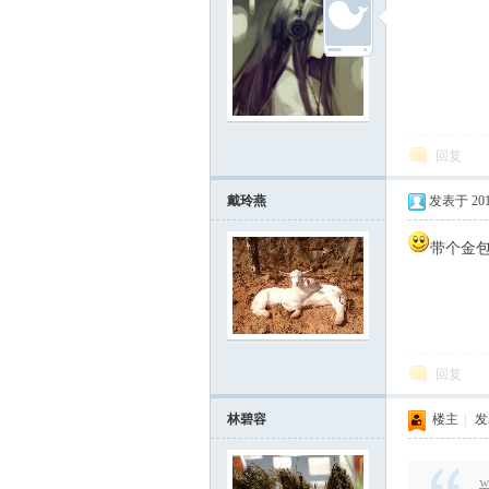
回复
戴玲燕
发表于 2015-
带个金
回复
林碧容
楼主
|
发表
w