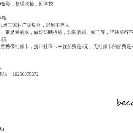
:00合影，
整理收拾，回学校
事项
午1点三家村广场集合，迟到不等人
着装，带足量的水，做好防晒措施，如防晒霜、帽子等，轻装前行
知识
要注意携带社保卡，携带社保卡来往船费是8元，无社保卡的船费是
人
：18250875672
人)