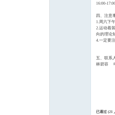
16:00-17
山
四、注意
1.周六下
2.运动
向的理论
4.一定
协
五、联系
林碧容 电话
会
已通过 (21 