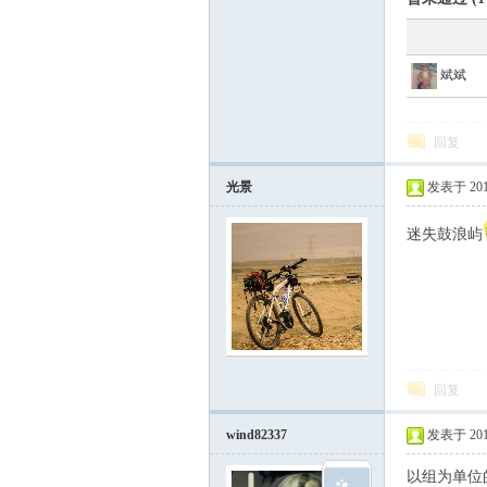
斌斌
回复
光景
发表于 2015-
迷失鼓浪屿
回复
wind82337
发表于 2015-
以组为单位