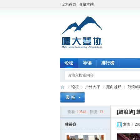
设为首页
收藏本站
论坛
导读
排行榜
论坛
户外大厅
定向越野
鼓浪屿
[鼓浪屿]
查看:
10548
|
回复:
13
厦
»
›
›
›
林碧容
发表于 2015-