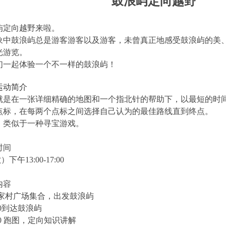
鼓浪屿定向越野
屿定向越野来啦。
象中鼓浪屿总是游客游客以及游客，未曾真正地感受鼓浪屿的美
光游览。
们一起体验一个不一样的鼓浪屿！
运动简介
就是在一张详细精确的地图和一个指北针的帮助下，以最短的时
点标，在每两个点标之间选择自己认为的最佳路线直到终点。
，类似于一种寻宝游戏。
时间
）下午13:00-17:00
内容
三家村广场
集合，出发鼓浪屿
4:00到达鼓浪屿
16:00 跑图，定向知识讲解