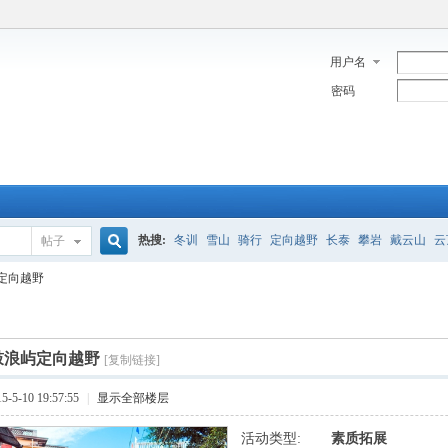
用户名
密码
热搜:
冬训
雪山
骑行
定向越野
长泰
攀岩
戴云山
云
帖子
搜
定向越野
索
鼓浪屿定向越野
[复制链接]
5-10 19:57:55
|
显示全部楼层
活动类型:
素质拓展