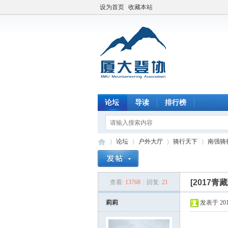
设为首页
收藏本站
论坛
导读
排行榜
论坛
户外大厅
骑行天下
南强骑
[2017青
查看:
13768
|
回复:
21
厦
»
›
›
›
莉莉
发表于 2017-