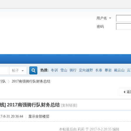
用户名
密码
热搜:
冬训
雪山
骑行
定向越野
长泰
攀岩
戴云山
云
帖子
搜
行队
2017南强骑行队财务总结
返
索
藏线]
2017南强骑行队财务总结
[复制链接]
›
8-31 20:36:44
|
显示全部楼层
本帖最后由 莉莉 于 2017-9-2 20:35 编辑