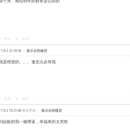
探个水…相信明年的财务会记得的
支持
反对
9-1 22:19:56
|
显示全部楼层
我是绝望的。。。逢支出必有我
支持
反对
9-2 19:21:08
来自手机
|
显示全部楼层
到結餘的我一臉懵逼，幸福來的太突然