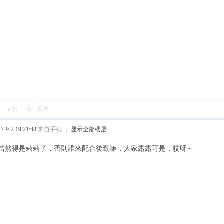
支持
反对
9-2 19:21:48
来自手机
|
显示全部楼层
當然得是莉莉了，否則誰來配合後勤嘛，人家露露可是，哎呀～