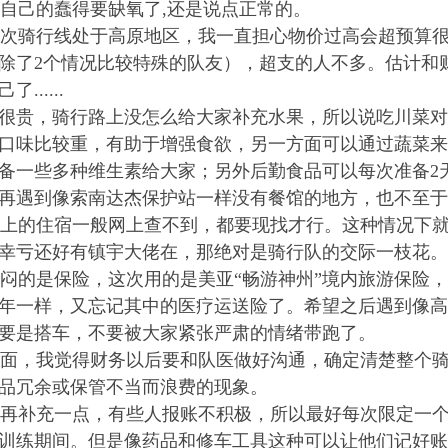
己的蠢得要缺氧了,还是说点正常的。
骑行线处于高原地区，我一直担心物价过高会超预算很
除了2个情况比较特殊的队友），超支的人不多。估计和
......
很贵，骑行路上没怎么给大家补充水果，所以说吃川菜对
口味比较重，有助于增强食欲，另一方面可以通过蔬菜来
备一些多种维生素给大家；另外后勤食品可以每次准备2
再遇到像索南达杰保护站一样没有餐馆的地方，也不至于
的住宿一般网上查不到，都要现找才行。这种情况下就
次幸亏还好有镇宇大佬在，那绝对是骑行队的交际一
的是保险，这次用的是美亚“畅游神州”境内旅游保险，
年一样，又忘记其中的医疗运送险了。希望之后遇到像高
要是搭车，不要被大家紧张严肃的情绪带跑了。
，我觉得财务以后要和队医做好沟通，确定清楚整个骑
品冗余或保管不当而浪费的现象。
补充一点，有些人报账不积极，所以最好每次限定一个
训练期间。但是像药品和修车工具这种可以让他们记好账