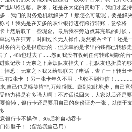
产也即将吿罄。后来，还是在大佬的资助下，我们才坚持
，我们的财务危机就解决了！那怎么可能呢，要是解决
称号！我先是在安多的农业银行进行跨行转账，意欲将一
卡上然后取了一些现金。最后我在旁边点算完钱的时候，
草泥马在狂奔，时间过长无人操作,竟然被吞卡了！还是
财务的内心是很崩溃的，但庆幸的是卡里的钱都已转移走
去了，48h也过去了......然而我没有收到任何转账到款
进账记录！无奈之下麻烦队友挂失了，把队友也折腾的够
！惶恐！无奈之下我又给银联去了电话，查了一下转出卡
2张卡 ！另一张卡年久不用，也收不到短信！....................
,自己也是啼笑皆非,万般感慨。蠢到如此地步，自己竟
受能力得是有多强大啊！不过话说回来，大家以后还是要
偷懒，银行卡还是要用自己的身份证办一张，以便于支
多
银行卡不操作，30s后将自动吞卡
门带脑子！（留给我自己用）