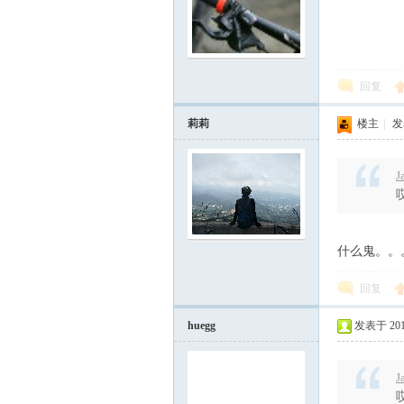
回复
莉莉
楼主
|
发表
J
什么鬼。。
回复
huegg
发表于 2017-
J