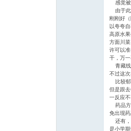
感觉被自
山
由于此次
刚刚好（
以夸夸自己了
高原水果
方面川菜
许可以准
干，万一
协
青藏线上
不过这
比较郁闷
但是跟去
一反应不
药品方面
免出现药
还有，再
会
是小学期