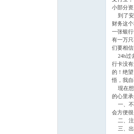
小部分资
到了安多
学
财务这个
一张银行
有一万只
们要相信
24h过
行卡没有
的！绝望
悟，我自己有
登
现在想来
的心里承
一、不要
会方便很
二、注意
三、出