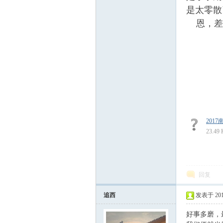
是太零散
恩，差
论
2017
23.49
回复
坛
追西
发表于 2017-
好事多磨，