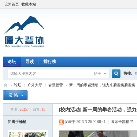
设为首页
收藏本站
论坛
导读
排行榜
热搜:
帖子
搜
论坛
户外大厅
岩壁芭蕾
新一周的攀岩活动，强力来袭袭袭袭袭袭
索
[校内活动]
新一周的攀岩活动，强力
查看:
26257
|
回复:
18
厦
»
›
›
›
狙击手桶桶
发表于 2013-3-26 00:08:41
|
显示全部楼层