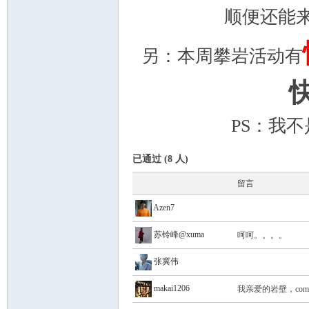
顺便还能
山
另：本周攀岩活动有
PS：我
协
已通过 (8 人)
留言
Azen7
苏铃峰@xuma
呵呵。。。。
张冀伟
makai1206
我亲爱的岩壁，come
会