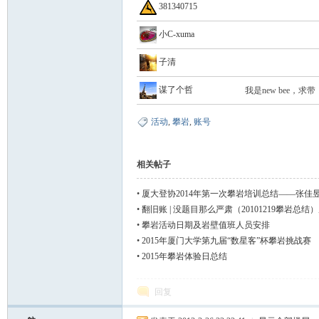
381340715
小C-xuma
子清
谋了个哲
我是new bee，求带
活动
,
攀岩
,
账号
论
相关帖子
•
厦大登协2014年第一次攀岩培训总结——张佳
•
翻旧账 | 没题目那么严肃（20101219攀岩总结
•
攀岩活动日期及岩壁值班人员安排
•
2015年厦门大学第九届“数星客”杯攀岩挑战赛
•
2015年攀岩体验日总结
坛
回复