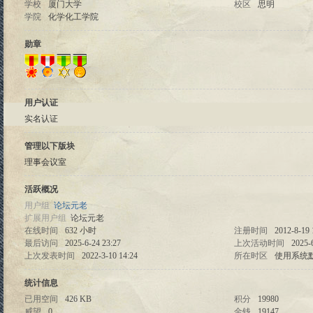
学校
厦门大学
校区
思明
学院
化学化工学院
勋章
用户认证
实名认证
管理以下版块
理事会议室
活跃概况
用户组
论坛元老
扩展用户组
论坛元老
在线时间
632 小时
注册时间
2012-8-19 
最后访问
2025-6-24 23:27
上次活动时间
2025-
上次发表时间
2022-3-10 14:24
所在时区
使用系统
统计信息
已用空间
426 KB
积分
19980
威望
0
金钱
19147