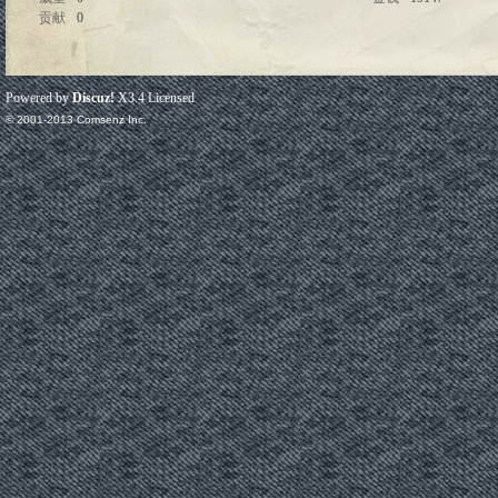
贡献
0
Powered by
Discuz!
X3.4
Licensed
© 2001-2013
Comsenz Inc.