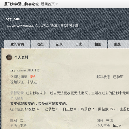
厦门大学登山协会论坛
返回首页
xyy_xuma
http://www.xuma.cn/bbs/?11
[收藏]
[复制]
[RSS]
空间首页
动态
记录
日志
相册
主题
个人资料
xyy_xuma
(UID: 11)
空间访问量
595
邮箱状态
已验证
视频认证
未认证
最新记录
过去影响未来，过去无法更改更无法磨灭，生活在过去的阴影中无
个人签名
改变你能改变的，接受你不能改变的。
统计信息
好友数 37
|
记录数 1
|
日志数 0
|
相册数 2
|
回帖数 753
|
主题数
性别
女
国籍
中国
学历
本科
个人主页
http://