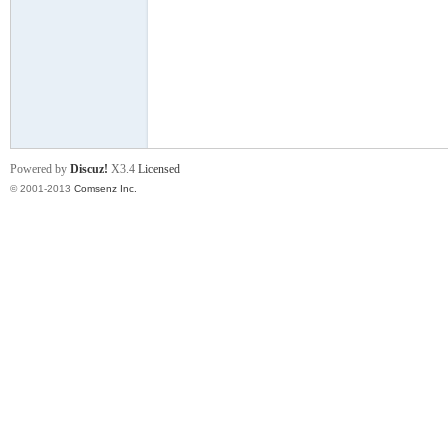
门
Powered by
Discuz!
X3.4
Licensed
© 2001-2013
Comsenz Inc.
大