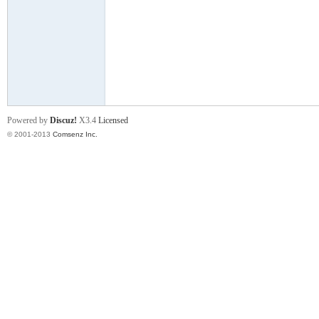
门
Powered by
Discuz!
X3.4
Licensed
© 2001-2013
Comsenz Inc.
大