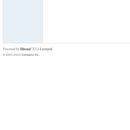
门
Powered by
Discuz!
X3.4
Licensed
© 2001-2013
Comsenz Inc.
大