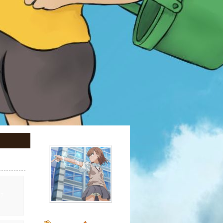
7
郑世杰