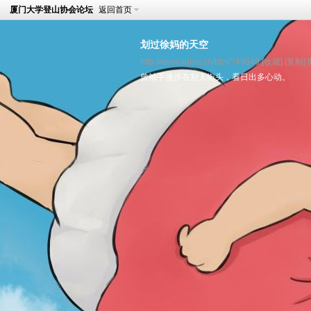
厦门大学登山协会论坛
返回首页
划过徐妈的天空
http://www.xuma.cn/bbs/?49649
[收藏]
[复制]
曾袖手漫步在别人街头，看日出多心动。