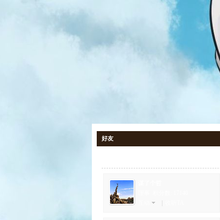
好友
当前共有
54
个好友
谋了个哲
理事 积分数: 17140
互动
|
收听TA