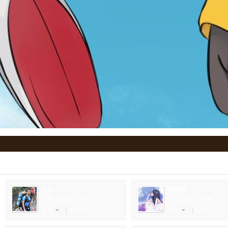
文丰
邓兴婷
理事 积分数: 28871
论坛元老 积分数: 1291
互动
|
收听TA
互动
|
收听TA