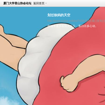
厦门大学登山协会论坛
返回首页
划过徐妈的天空
http://www.xuma.cn/bbs/?49649
[收藏]
[复制]
曾袖手漫步在别人街头，看日出多心动。