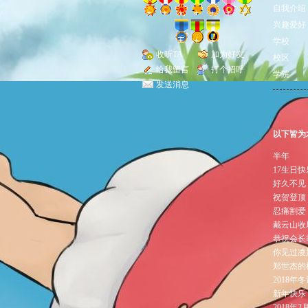
自我介绍
兴趣爱好
学校
收听TA
加为好友
校区
给我留言
打个招呼
学院
发送消息
以下皆为
半年
17生日
好久不见
祝贺登顶
忍痛割爱
戴云山收
恭祝会长
你见过凌
郑世杰的
2018
新年快乐
2018