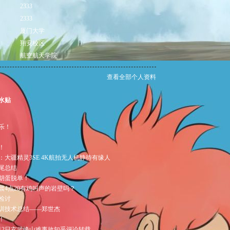
2333
2333
厦门大学
翔安校区
航空航天学院
查看全部个人资料
水贴
快乐！
！
：大疆精灵3SE 4K航拍无人机静待有缘人
尾总结
胡蛋脱单！
晨4点20有鸡叫声的岩壁吗？
检讨
年冬训技术总结——郑世杰
！
年2月2日玄武峰山难事故知乎评论转载