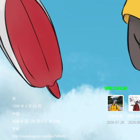
聊聊天再走嘛
男
1998 年 4 月 26 日
中国
没有如果
哦哦那
福建省 厦门市 翔安区 新店镇
2026-07-28
2026-0
本科
http://xiadadengxie.com/bbs/?49649