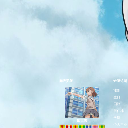
御坂美琴
谁呀这是
性别
生日
国籍
居住地
学历
郑世杰
个人主页