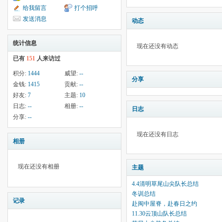
给我留言
打个招呼
发送消息
动态
统计信息
现在还没有动态
已有
151
人来访过
积分:
1444
威望:
--
分享
金钱:
1415
贡献:
--
好友:
7
主题:
10
日志:
--
相册:
--
日志
分享:
--
现在还没有日志
相册
现在还没有相册
主题
4.4清明草尾山尖队长总结
冬训总结
记录
赴闽中屋脊，赴春日之约
11.30云顶山队长总结