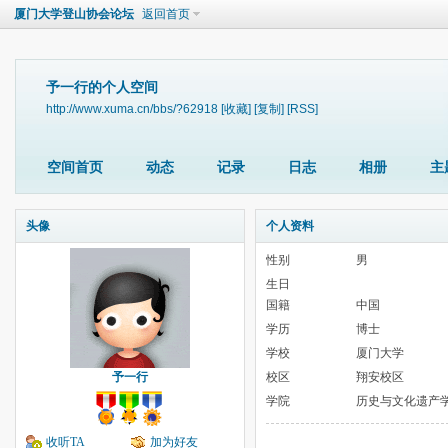
厦门大学登山协会论坛
返回首页
予一行的个人空间
http://www.xuma.cn/bbs/?62918
[收藏]
[复制]
[RSS]
空间首页
动态
记录
日志
相册
主
头像
个人资料
性别
男
生日
国籍
中国
学历
博士
学校
厦门大学
予一行
校区
翔安校区
学院
历史与文化遗产
收听TA
加为好友