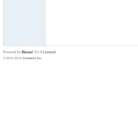
门
Powered by
Discuz!
X3.4
Licensed
© 2001-2013
Comsenz Inc.
大