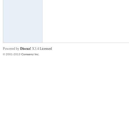
门
Powered by
Discuz!
X3.4
Licensed
© 2001-2013
Comsenz Inc.
大