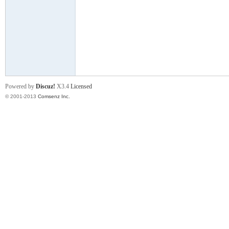
门
Powered by
Discuz!
X3.4
Licensed
© 2001-2013
Comsenz Inc.
大