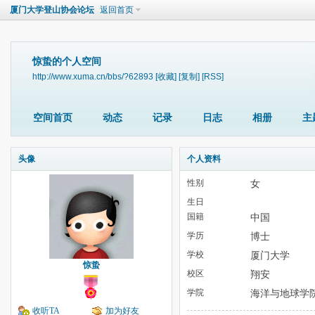
厦门大学登山协会论坛
返回首页
惊蛰的个人空间
http://www.xuma.cn/bbs/?62893
[收藏]
[复制]
[RSS]
空间首页
动态
记录
日志
相册
主
头像
个人资料
性别
女
生日
国籍
中国
学历
博士
学校
厦门大学
惊蛰
校区
翔安
学院
海洋与地球学
收听TA
加为好友