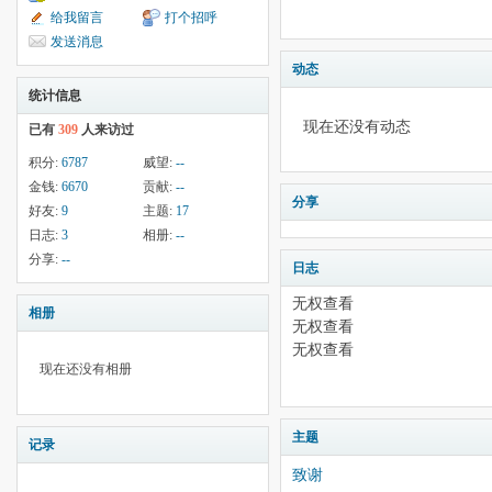
给我留言
打个招呼
发送消息
动态
统计信息
现在还没有动态
已有
309
人来访过
积分:
6787
威望:
--
金钱:
6670
贡献:
--
分享
好友:
9
主题:
17
日志:
3
相册:
--
分享:
--
日志
无权查看
相册
无权查看
无权查看
现在还没有相册
主题
记录
致谢