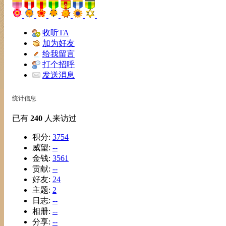
收听TA
加为好友
给我留言
打个招呼
发送消息
统计信息
已有
240
人来访过
积分:
3754
威望:
--
金钱:
3561
贡献:
--
好友:
24
主题:
2
日志:
--
相册:
--
分享:
--