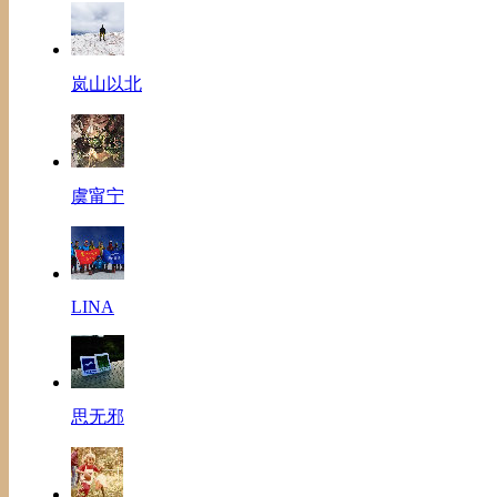
岚山以北
虞甯宁
LINA
思无邪