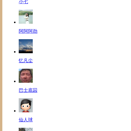
小七
阿阿阿劲
忆凡尘
巴士底囚
仙人球