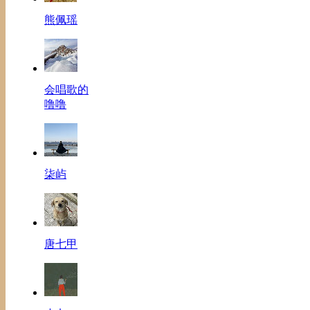
熊佩瑶
会唱歌的
噜噜
柒屿
唐七甲