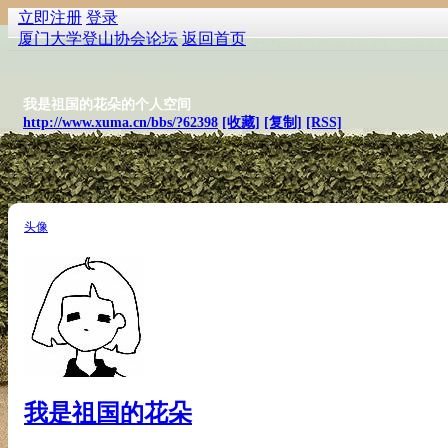
立即注册
登录
厦门大学登山协会论坛
返回首页
我是祖国的花朵的个人空间
http://www.xuma.cn/bbs/?62398
[收藏]
[复制]
[RSS]
头像
我是祖国的花朵