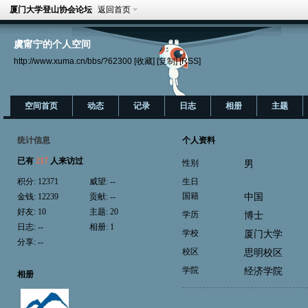
厦门大学登山协会论坛
返回首页
虞甯宁的个人空间
http://www.xuma.cn/bbs/?62300
[收藏]
[复制]
[RSS]
空间首页
动态
记录
日志
相册
主题
统计信息
个人资料
已有
217
人来访过
性别
男
积分:
12371
威望:
--
生日
国籍
中国
金钱:
12239
贡献:
--
好友:
10
主题:
20
学历
博士
日志:
--
相册:
1
学校
厦门大学
分享:
--
校区
思明校区
学院
经济学院
相册