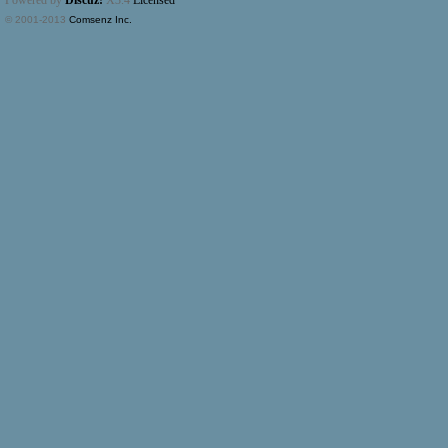
Powered by
Discuz!
X3.4
Licensed
© 2001-2013
Comsenz Inc.