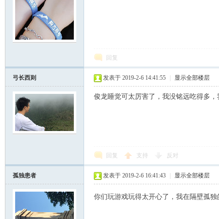
门
回复
弓长西则
发表于 2019-2-6 14:41:55
|
显示全部楼层
俊龙睡觉可太厉害了，我没铭远吃得多，
大
回复
支持
反对
孤独患者
发表于 2019-2-6 16:41:43
|
显示全部楼层
你们玩游戏玩得太开心了，我在隔壁孤独