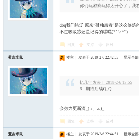
你们玩游戏玩得太开心了，我
山
dbq我们错辽 原来“孤独患者”是这么修炼的哇
不过吸吸冻还是记得的嘿嘿(*^▽^*)
回复
支持
反对
蓝吉米鼠
楼主
|
发表于 2019-2-6 22:42:55
|
显示全部
协
忆凡尘 发表于 2019-2-6 13:55
6 期待后续Q_Q
会努力更新滴_(:з」∠)_
回复
支持
反对
会
蓝吉米鼠
楼主
|
发表于 2019-2-6 22:44:51
|
显示全部