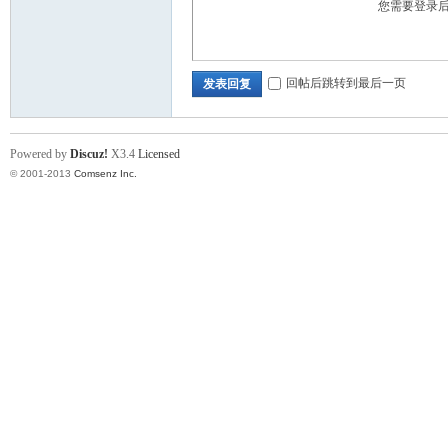
您需要登录
回帖后跳转到最后一页
发表回复
Powered by
Discuz!
X3.4
Licensed
© 2001-2013
Comsenz Inc.