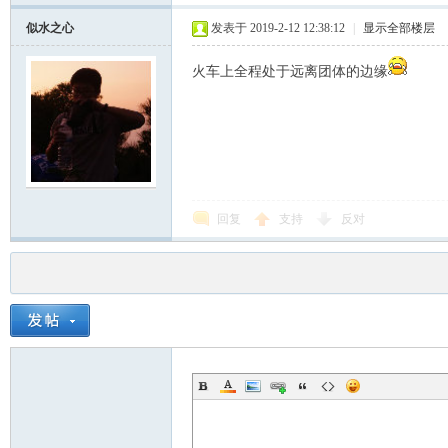
似水之心
发表于 2019-2-12 12:38:12
|
显示全部楼层
火车上全程处于远离团体的边缘
回复
支持
反对