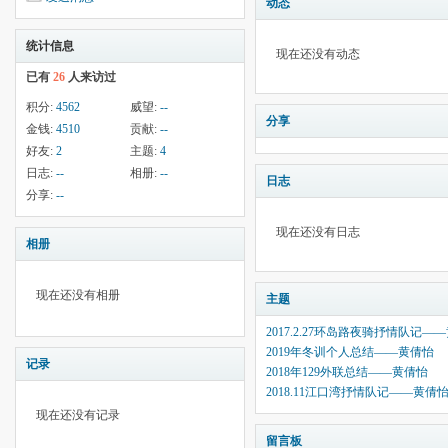
动态
统计信息
现在还没有动态
已有
26
人来访过
积分:
4562
威望:
--
分享
金钱:
4510
贡献:
--
好友:
2
主题:
4
日志:
--
相册:
--
日志
分享:
--
现在还没有日志
相册
现在还没有相册
主题
2017.2.27环岛路夜骑抒情队记—
2019年冬训个人总结——黄倩怡
记录
2018年129外联总结——黄倩怡
2018.11江口湾抒情队记——黄倩
现在还没有记录
留言板