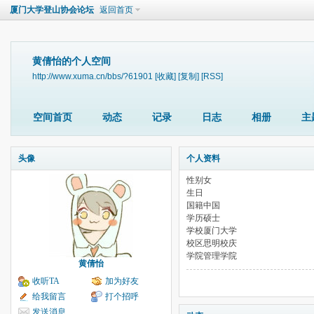
厦门大学登山协会论坛
返回首页
黄倩怡的个人空间
http://www.xuma.cn/bbs/?61901
[收藏]
[复制]
[RSS]
空间首页
动态
记录
日志
相册
主
头像
个人资料
性别
女
生日
国籍
中国
学历
硕士
学校
厦门大学
校区
思明校庆
学院
管理学院
黄倩怡
收听TA
加为好友
给我留言
打个招呼
发送消息