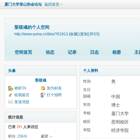
厦门大学登山协会论坛
返回首页
梨筱彧的个人空间
http://www.xuma.cn/bbs/?61913
[收藏]
[复制]
[RSS]
空间首页
动态
记录
日志
相册
主
头像
个人资料
梨筱彧
性别
男
收听TA
加为好友
生日
给我留言
打个招呼
国籍
中国
发送消息
学历
博士
学校
厦门大学
统计信息
校区
思明校区
已有
291
人来访过
学院
经济学院
积分:
25616
威望:
--