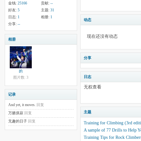
金钱:
25166
贡献:
--
好友:
5
主题:
31
日志:
1
相册:
1
动态
分享:
--
现在还没有动态
相册
分享
的
日志
图片数: 3
无权查看
记录
And yet, it moves.
回复
主题
万籁俱寂
回复
无趣的日子
回复
Training for Climbing (3rd edit
A sample of 77 Drills to Help 
Training Tips for Rock Climbers