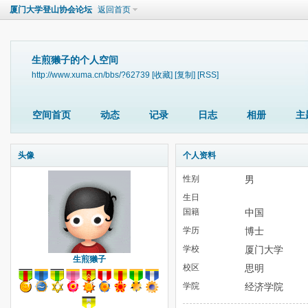
厦门大学登山协会论坛
返回首页
生煎獭子的个人空间
http://www.xuma.cn/bbs/?62739
[收藏]
[复制]
[RSS]
空间首页
动态
记录
日志
相册
主
头像
个人资料
性别
男
生日
国籍
中国
学历
博士
学校
厦门大学
生煎獭子
校区
思明
学院
经济学院