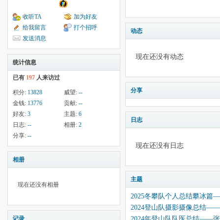
收听TA
加为好友
给我留言
打个招呼
动态
发送消息
现在还没有动态
统计信息
已有
197
人来访过
分享
积分:
13828
威望:
--
金钱:
13776
贡献:
--
好友:
3
主题:
6
日志
日志:
--
相册:
2
分享:
--
现在还没有日志
相册
主题
现在还没有相册
2025冬攀队个人总结攀冰篇
2024登山队摄影摄像总结—
2024年登山队队医总结——
记录